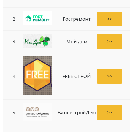
2
Гостремонт
>>
3
Мой дом
>>
4
FREE СТРОЙ
>>
5
ВяткаСтройДекор
>>