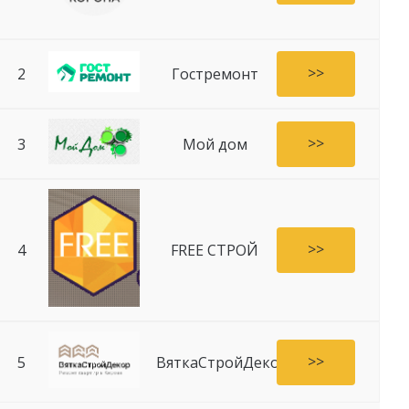
>>
2
Гостремонт
>>
3
Мой дом
>>
4
FREE СТРОЙ
>>
5
ВяткаСтройДекор